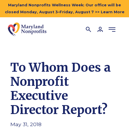
Maryland Nonprofits Wellness Week: Our office will be
closed Monday, August 3–Friday, August 7 >> Learn More
To Whom Does a
Nonprofit
Executive
Director Report?
May 31, 2018