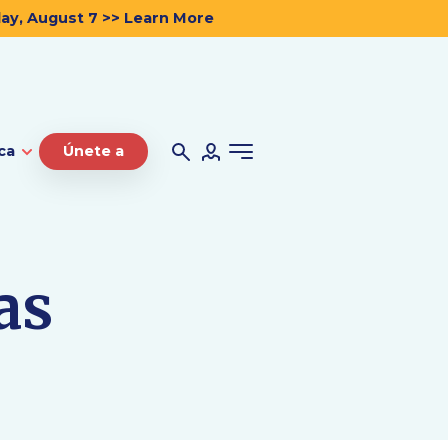
day, August 7 >> Learn More
ca
Únete a
as