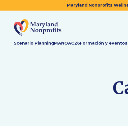
Maryland Nonprofits Wellne
Scenario Planning
MANOAC26
Formación y eventos
C