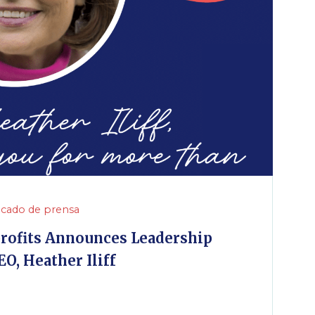
cado de prensa
ofits Announces Leadership
EO, Heather Iliff