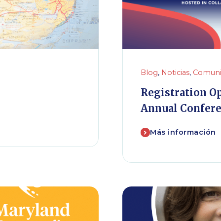
Blog
,
Noticias
,
Comuni
Registration O
Annual Confer
Más información