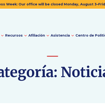
ss Week: Our office will be closed Monday, August 3–Fri
Recursos
Afiliación
Asistencia
Centro de Políti
ategoría:
Notici