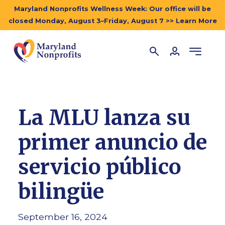
Maryland Nonprofits Wellness Week: Our office will be
closed Monday, August 3–Friday, August 7 >> Learn More
La MLU lanza su
primer anuncio de
servicio público
bilingüe
September 16, 2024