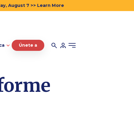
day, August 7 >> Learn More
ca
Únete a
nforme