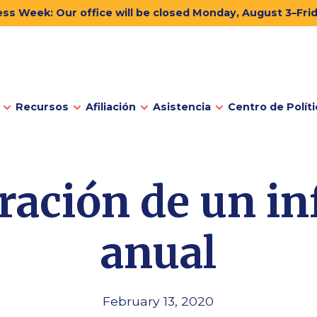
ss Week: Our office will be closed Monday, August 3–Fri
Recursos
Afiliación
Asistencia
Centro de Políti
ración de un i
anual
February 13, 2020