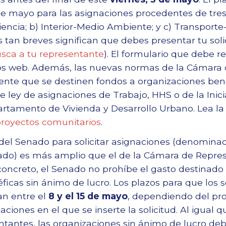
de mayo para las asignaciones procedentes de tres 
encia; b) Interior-Medio Ambiente; y c) Transporte
 tan breves significan que debes presentar tu solic
sca a tu representante
). El formulario que debe r
tios web. Además, las nuevas normas de la Cámara
nte que se destinen fondos a organizaciones bené
e ley de asignaciones de Trabajo, HHS o de la Inici
rtamento de Vivienda y Desarrollo Urbano. Lea l
proyectos comunitarios
.
 del Senado para solicitar asignaciones (denominad
do) es más amplio que el de la Cámara de Repres
oncreto, el Senado no prohíbe el gasto destinado
ficas sin ánimo de lucro. Los plazos para que los
lan entre el
8 y el 15 de mayo
, dependiendo del pro
iones en el que se inserte la solicitud. Al igual q
antes, las organizaciones sin ánimo de lucro de