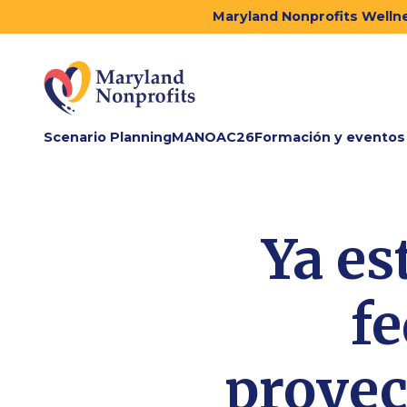
Maryland Nonprofits Wellne
Scenario Planning
MANOAC26
Formación y eventos
Ya es
fe
proyec