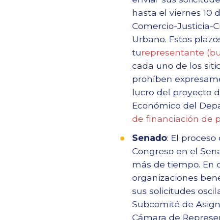
hasta el viernes 10 
Comercio-Justicia-Ci
Urbano. Estos plazos
tu
representante (bu
cada uno de los si
prohíben expresame
lucro del proyecto d
Económico del Depa
de financiación de 
Senado
: El proceso
Congreso en el Sena
más de tiempo. En c
organizaciones bené
sus solicitudes osci
Subcomité de Asignac
Cámara de Represent