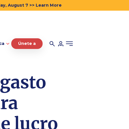
day, August 7 >> Learn More
ca
Únete a
 gasto
ara
e lucro