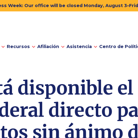
ss Week: Our office will be closed Monday, August 3–Fri
Recursos
Afiliación
Asistencia
Centro de Políti
tá disponible el
deral directo p
tos sin ánimo d