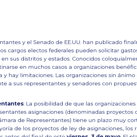
tantes y el Senado de EE.UU. han publicado final
s cargos electos federales pueden solicitar gasto
en sus distritos y estados. Conocidos coloquialm
tinarse en muchos casos a organizaciones benéfica
 y hay limitaciones. Las organizaciones sin ánimo
te a sus representantes y senadores con propuest
entantes
: La posibilidad de que las organizaciones
resentantes asignaciones (denominadas proyectos d
ámara de Representantes) tiene un plazo muy cor
ayoría de los proyectos de ley de asignaciones, lo
es antes del final de este
viernes, 3 de mayo
. El p