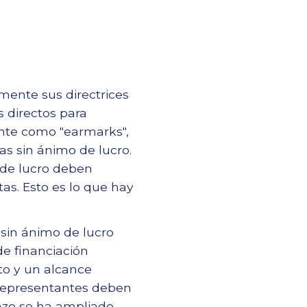
mente sus directrices
s directos para
ente como "earmarks",
s sin ánimo de lucro.
 de lucro deben
as. Esto es lo que hay
 sin ánimo de lucro
e financiación
to y un alcance
s representantes deben
lazo se ha ampliado