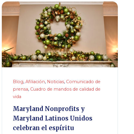
Blog
,
Afiliación
,
Noticias
,
Comunicado de
prensa
,
Cuadro de mandos de calidad de
vida
Maryland Nonprofits y
Maryland Latinos Unidos
celebran el espíritu