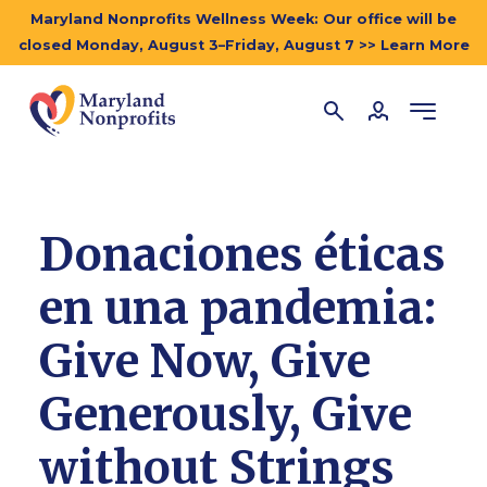
Maryland Nonprofits Wellness Week: Our office will be
closed Monday, August 3–Friday, August 7 >> Learn More
Donaciones éticas
en una pandemia:
Give Now, Give
Generously, Give
without Strings